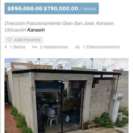
$850,000.00
$790,000.00
/ 790000
Dirección Fraccionamiento Gran San José, Kanasín.
Ubicación
Kanasín
Add Favorite
1
Baños
2
Habitaciones
1
Estacionamientos