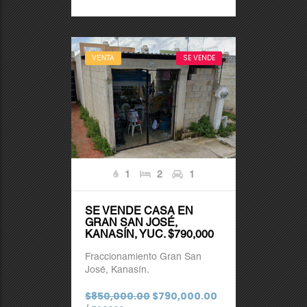
SE VENDE
VENTA
1
2
1
SE VENDE CASA EN
GRAN SAN JOSÉ,
KANASÍN, YUC. $790,000
Fraccionamiento Gran San
José, Kanasín.
$850,000.00
$790,000.00